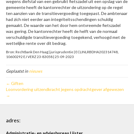
wegens diefstal van een gebruikt fietszadel uit een opslag van de
gemeente heeft de kantonrechter de uitzondering op de regel
ten aanzien van de transitievergoeding toegepast. De ambtenaar
had zich niet eerder aan integriteitsschendingen schuldig
gemaakt. De waarde van het door hem ontvreemde fietszadel
was gering. De kantonrechter heeft de helft van de normaal
verschuldigde transitievergoeding toegekend, verhoogd met de
wettelijke rente over dit bedrag.
Bron: Rechtbank Den Haag | jurisprudentie | ECLINLRBDHA202314748,
10600292 EJ VERZ 23-83058 | 25-09-2023
Geplaatst in
nieuws
← Giften
Loonvordering uitzendkracht jegens opdrachtgever afgewezen
→
adres:
Administratie- en adviesbureau Lijster