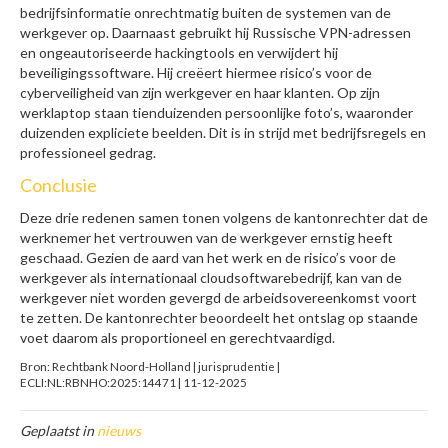
bedrijfsinformatie onrechtmatig buiten de systemen van de
werkgever op. Daarnaast gebruikt hij Russische VPN-adressen
en ongeautoriseerde hackingtools en verwijdert hij
beveiligingssoftware. Hij creëert hiermee risico’s voor de
cyberveiligheid van zijn werkgever en haar klanten. Op zijn
werklaptop staan tienduizenden persoonlijke foto’s, waaronder
duizenden expliciete beelden. Dit is in strijd met bedrijfsregels en
professioneel gedrag.
Conclusie
Deze drie redenen samen tonen volgens de kantonrechter dat de
werknemer het vertrouwen van de werkgever ernstig heeft
geschaad. Gezien de aard van het werk en de risico’s voor de
werkgever als internationaal cloudsoftwarebedrijf, kan van de
werkgever niet worden gevergd de arbeidsovereenkomst voort
te zetten. De kantonrechter beoordeelt het ontslag op staande
voet daarom als proportioneel en gerechtvaardigd.
Bron: Rechtbank Noord-Holland | jurisprudentie |
ECLI:NL:RBNHO:2025:14471 | 11-12-2025
Geplaatst in
nieuws