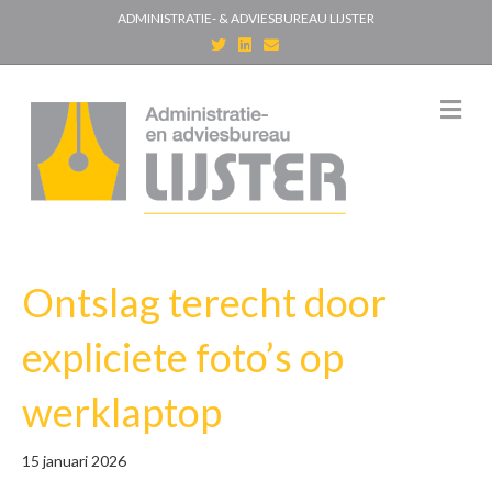
ADMINISTRATIE- & ADVIESBUREAU LIJSTER
T
L
E
w
i
m
i
n
a
t
k
i
t
e
l
M
e
d
e
r
i
n
n
u
Ontslag terecht door
expliciete foto’s op
werklaptop
15 januari 2026