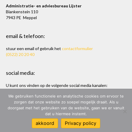
Administratie- en adviesbureau Lijster
Blankenstein 110
7943 PE Meppel
email & telefoon:
stuur een email of gebruik het
contactformulier
(0522) 20 20 40
social media:
U kunt ons vinden op de volgende social media kanalen:
Twitter
en
LinkedIn
We gebruiken functionele en analytische cookies om ervoor te
zorgen dat onze website zo soepel mogelijk draait. Als u
doorgaat met het gebruiken van de website, gaan we er vanuit
dat u hiermee instemt.
ADMINISTRATIE- & ADVIESBUREAU LIJSTER
akkoord
Privacy policy
ONTWERP & BOUW:
MARC HOPPEN