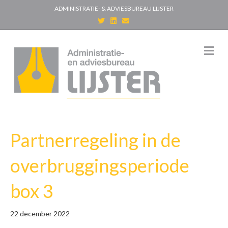
ADMINISTRATIE- & ADVIESBUREAU LIJSTER
T
L
E
w
i
m
i
n
a
t
k
i
t
e
l
M
e
d
e
r
i
n
n
u
Partnerregeling in de
overbruggingsperiode
box 3
22 december 2022