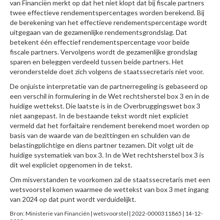
van Financiën merkt op dat het niet klopt dat bij fiscale partners
twee effectieve rendementspercentages worden berekend. Bij
de berekening van het effectieve rendementspercentage wordt
uitgegaan van de gezamenlijke rendementsgrondslag. Dat
betekent één effectief rendementspercentage voor beide
fiscale partners. Vervolgens wordt de gezamenlijke grondslag
sparen en beleggen verdeeld tussen beide partners. Het
veronderstelde doet zich volgens de staatssecretaris niet voor.
De onjuiste interpretatie van de partnerregeling is gebaseerd op
een verschil in formulering in de Wet rechtsherstel box 3 en in de
huidige wettekst. Die laatste is in de Overbruggingswet box 3
niet aangepast. In de bestaande tekst wordt niet expliciet
vermeld dat het forfaitaire rendement berekend moet worden op
basis van de waarde van de bezittingen en schulden van de
belastingplichtige en diens partner tezamen. Dit volgt uit de
huidige systematiek van box 3. In de Wet rechtsherstel box 3 is
dit wel expliciet opgenomen in de tekst.
Om misverstanden te voorkomen zal de staatssecretaris met een
wetsvoorstel komen waarmee de wettekst van box 3 met ingang
van 2024 op dat punt wordt verduidelijkt.
Bron: Ministerie van Financiën | wetsvoorstel | 2022-0000311865 | 14-12-