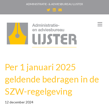
ADMINISTRATIE- & ADVIESBUREAU LIJSTER
T
L
E
w
i
m
i
n
a
t
k
i
t
e
l
M
e
d
e
r
i
n
n
u
Per 1 januari 2025
geldende bedragen in de
SZW-regelgeving
12 december 2024