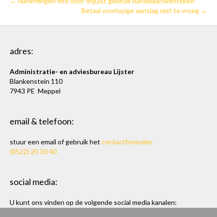
← Naheffingen mrb door onjuist gebruik handelaarskenteken
Betaal voorlopige aanslag niet te vroeg →
adres:
Administratie- en adviesbureau Lijster
Blankenstein 110
7943 PE Meppel
email & telefoon:
stuur een email of gebruik het
contactformulier
(0522) 20 20 40
social media:
U kunt ons vinden op de volgende social media kanalen:
Twitter
en
LinkedIn