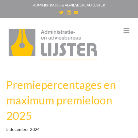
ADMINISTRATIE- & ADVIESBUREAU LIJSTER
T
L
E
w
i
m
i
n
a
t
k
i
t
e
l
M
e
d
e
r
i
n
n
u
Premiepercentages en
maximum premieloon
2025
5 december 2024