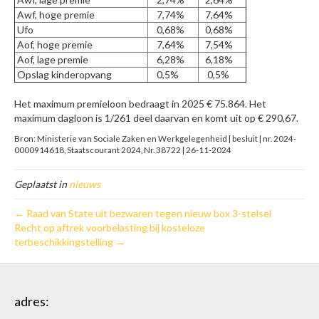
Awf, hoge premie
7,74%
7,64%
Ufo
0,68%
0,68%
Aof, hoge premie
7,64%
7,54%
Aof, lage premie
6,28%
6,18%
Opslag kinderopvang
0,5%
0,5%
Het maximum premieloon bedraagt in 2025 € 75.864. Het
maximum dagloon is 1/261 deel daarvan en komt uit op € 290,67.
Bron: Ministerie van Sociale Zaken en Werkgelegenheid | besluit | nr. 2024-
0000914618, Staatscourant 2024, Nr. 38722 | 26-11-2024
Geplaatst in
nieuws
← Raad van State uit bezwaren tegen nieuw box 3-stelsel
Recht op aftrek voorbelasting bij kosteloze
terbeschikkingstelling →
adres: