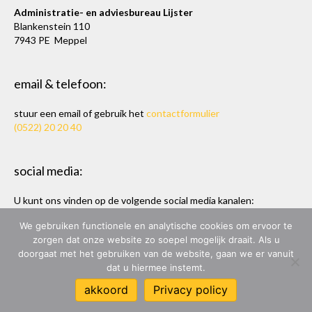
Administratie- en adviesbureau Lijster
Blankenstein 110
7943 PE Meppel
email & telefoon:
stuur een email of gebruik het
contactformulier
(0522) 20 20 40
social media:
U kunt ons vinden op de volgende social media kanalen:
Twitter
en
LinkedIn
We gebruiken functionele en analytische cookies om ervoor te
zorgen dat onze website zo soepel mogelijk draait. Als u
doorgaat met het gebruiken van de website, gaan we er vanuit
dat u hiermee instemt.
ADMINISTRATIE- & ADVIESBUREAU LIJSTER
akkoord
Privacy policy
ONTWERP & BOUW:
MARC HOPPEN