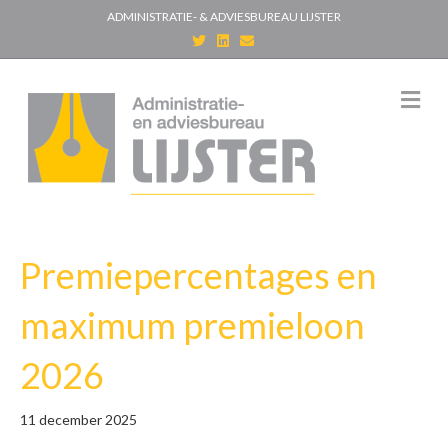
ADMINISTRATIE- & ADVIESBUREAU LIJSTER
T
L
E
w
i
m
i
n
a
t
k
i
t
e
l
M
e
d
e
r
i
n
n
u
Premiepercentages en
maximum premieloon
2026
11 december 2025