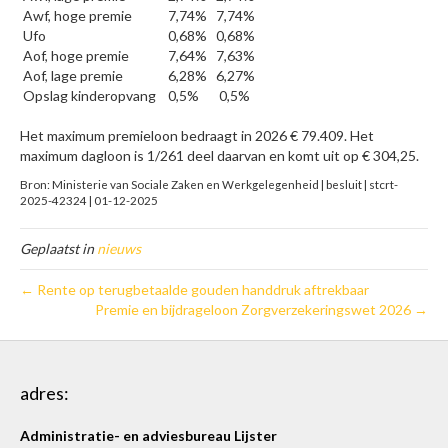
Awf, hoge premie
7,74%
7,74%
Ufo
0,68%
0,68%
Aof, hoge premie
7,64%
7,63%
Aof, lage premie
6,28%
6,27%
Opslag kinderopvang
0,5%
0,5%
Het maximum premieloon bedraagt in 2026 € 79.409. Het
maximum dagloon is 1/261 deel daarvan en komt uit op € 304,25.
Bron: Ministerie van Sociale Zaken en Werkgelegenheid | besluit | stcrt-
2025-42324 | 01-12-2025
Geplaatst in
nieuws
← Rente op terugbetaalde gouden handdruk aftrekbaar
Premie en bijdrageloon Zorgverzekeringswet 2026 →
adres:
Administratie- en adviesbureau Lijster