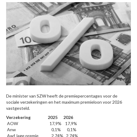
De minister van SZW heeft de premiepercentages voor de
sociale verzekeringen en het maximum premieloon voor 2026
vastgesteld.
Verzekering
2025
2026
AOW
17,9%
17,9%
Anw
0,1%
0,1%
Awf, lage premie
2,74%
2,74%