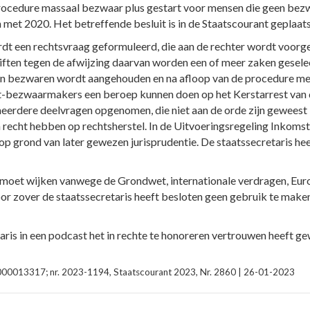
 procedure massaal bezwaar plus gestart voor mensen die geen b
 met 2020. Het betreffende besluit is in de Staatscourant geplaats
dt een rechtsvraag geformuleerd, die aan de rechter wordt voorg
ften tegen de afwijzing daarvan worden een of meer zaken gesel
n bezwaren wordt aangehouden en na afloop van de procedure met 
iet-bezwaarmakers een beroep kunnen doen op het Kerstarrest va
eerdere deelvragen opgenomen, die niet aan de orde zijn geweest 
echt hebben op rechtsherstel. In de Uitvoeringsregeling Inkomst
p grond van later gewezen jurisprudentie. De staatssecretaris he
g moet wijken vanwege de Grondwet, internationale verdragen, Eur
oor zover de staatssecretaris heeft besloten geen gebruik te mak
taris in een podcast het in rechte te honoreren vertrouwen heeft 
3-0000013317; nr. 2023-1194, Staatscourant 2023, Nr. 2860 | 26-01-2023