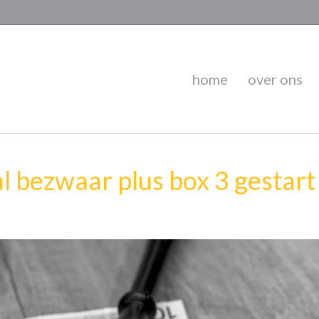
home
over ons
 bezwaar plus box 3 gestart