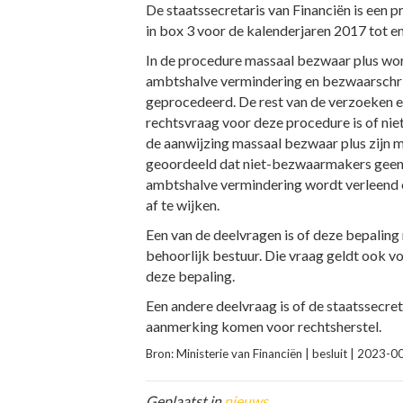
De staatssecretaris van Financiën is een
in box 3 voor de kalenderjaren 2017 tot en
In de procedure massaal bezwaar plus wor
ambtshalve vermindering en bezwaarschri
geprocedeerd. De rest van de verzoeken e
rechtsvraag voor deze procedure is of n
de aanwijzing massaal bezwaar plus zijn m
geoordeeld dat niet-bezwaarmakers geen r
ambtshalve vermindering wordt verleend o
af te wijken.
Een van de deelvragen is of deze bepalin
behoorlijk bestuur. Die vraag geldt ook v
deze bepaling.
Een andere deelvraag is of de staatssecre
aanmerking komen voor rechtsherstel.
Bron: Ministerie van Financiën | besluit | 202
Geplaatst in
nieuws