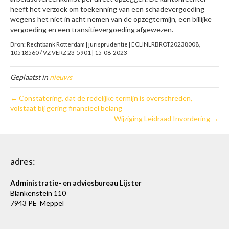
heeft het verzoek om toekenning van een schadevergoeding
wegens het niet in acht nemen van de opzegtermijn, een billijke
vergoeding en een transitievergoeding afgewezen.
Bron: Rechtbank Rotterdam | jurisprudentie | ECLINLRBROT20238008,
10518560 / VZ VERZ 23-5901 | 15-08-2023
Geplaatst in
nieuws
← Constatering, dat de redelijke termijn is overschreden,
volstaat bij gering financieel belang
Wijziging Leidraad Invordering →
adres:
Administratie- en adviesbureau Lijster
Blankenstein 110
7943 PE Meppel