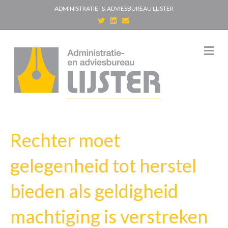
ADMINISTRATIE- & ADVIESBUREAU LIJSTER
T
L
E
w
i
m
i
n
a
t
k
i
t
e
l
M
e
d
e
r
i
n
n
u
Rechter moet
gelegenheid tot herstel
bieden als geldigheid
machtiging is verstreken