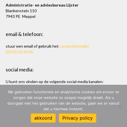
Administratie- en adviesbureau Lijster
Blankenstein 110
7943 PE Meppel
email & telefoon:
stuur een email of gebruik het
contactformulier
(0522) 20 20 40
social media:
U kunt ons vinden op de volgende social media kanalen:
Twitter
en
LinkedIn
We gebruiken functionele en analytische cookies om ervoor te
zorgen dat onze website zo soepel mogelijk draait. Als u
doorgaat met het gebruiken van de website, gaan we er vanuit
dat u hiermee instemt.
ADMINISTRATIE- & ADVIESBUREAU LIJSTER
akkoord
Privacy policy
ONTWERP & BOUW:
MARC HOPPEN