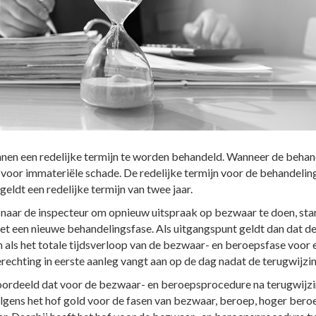
nen een redelijke termijn te worden behandeld. Wanneer de behand
oor immateriële schade. De redelijke termijn voor de behandeli
geldt een redelijke termijn van twee jaar.
 naar de inspecteur om opnieuw uitspraak op bezwaar te doen, start
iet een nieuwe behandelingsfase. Als uitgangspunt geldt dan dat de
n als het totale tijdsverloop van de bezwaar- en beroepsfase voor 
erechting in eerste aanleg vangt aan op de dag nadat de terugwijzi
oordeeld dat voor de bezwaar- en beroepsprocedure na terugwijzi
Volgens het hof gold voor de fasen van bezwaar, beroep, hoger ber