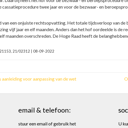
 jaar. Daarbij heeft het hof voor de bezwaar- en beroepsprocedure 
e cassatieprocedure twee jaar en voor de bezwaar- en beroepspr
 van een onjuiste rechtsopvatting. Het totale tijdsverloop van d
ng vijf jaar en elf maanden. Anders dan het hof oordeelde is de re
n elf maanden overschreden. De Hoge Raad heeft de belanghebbend
0221153, 21/02312 | 08-09-2022
aanleiding voor aanpassing van de wet
O
email & telefoon:
soc
stuur een email of gebruik het
U ku