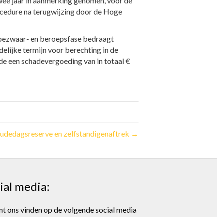
twee jaar in aanmerking genomen, voor de
ocedure na terugwijzing door de Hoge
e bezwaar- en beroepsfase bedraagt
delijke termijn voor berechting in de
e een schadevergoeding van in totaal €
udedagsreserve en zelfstandigenaftrek →
ial media:
nt ons vinden op de volgende social media