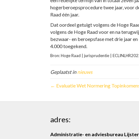
een redelijke termijn van in totaal zeven
hogerberoepsprocedure twee jaar, voor d
Raad één jaar.
Dat oordeel getuigt volgens de Hoge Raad
volgens de Hoge Raad voor en na terugwijzi
bezwaar- en beroepsfase met drie jaar e
4.000 toegekend.
Bron: Hoge Raad | jurisprudentie | ECLINLHR2
Geplaatst in
nieuws
← Evaluatie Wet Normering Topinkomens 
adres:
Administratie- en adviesbureau Lijster