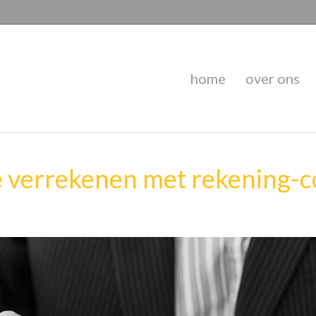
home
over ons
e verrekenen met rekening-c