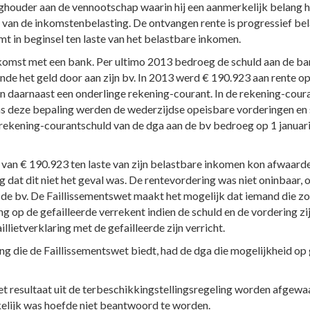
houder aan de vennootschap waarin hij een aanmerkelijk belang he
1 van de inkomstenbelasting. De ontvangen rente is progressief be
 in beginsel ten laste van het belastbare inkomen.
komst met een bank. Per ultimo 2013 bedroeg de schuld aan de bank
nde het geld door aan zijn bv. In 2013 werd € 190.923 aan rente op
n daarnaast een onderlinge rekening-courant. In de rekening-co
 deze bepaling werden de wederzijdse opeisbare vorderingen en 
ekening-courantschuld van de dga aan de bv bedroeg op 1 januari 
van € 190.923 ten laste van zijn belastbare inkomen kon afwaarde
dat dit niet het geval was. De rentevordering was niet oninbaar
 de bv. De Faillissementswet maakt het mogelijk dat iemand die zo
ring op de gefailleerde verrekent indien de schuld en de vordering zi
llietverklaring met de gefailleerde zijn verricht.
ng die de Faillissementswet biedt, had de dga die mogelijkheid op
het resultaat uit de terbeschikkingstellingsregeling worden afgewa
akelijk was hoefde niet beantwoord te worden.