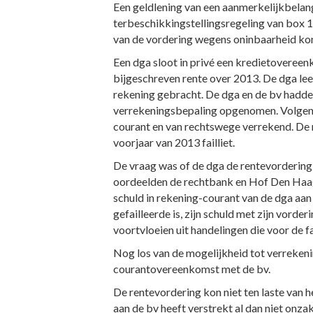
Een geldlening van een aanmerkelijkbelang
terbeschikkingstellingsregeling van box 
van de vordering wegens oninbaarheid komt
Een dga sloot in privé een kredietovereen
bijgeschreven rente over 2013. De dga lee
rekening gebracht. De dga en de bv hadde
verrekeningsbepaling opgenomen. Volgens
courant en van rechtswege verrekend. De r
voorjaar van 2013 failliet.
De vraag was of de dga de rentevordering 
oordeelden de rechtbank en Hof Den Haag 
schuld in rekening-courant van de dga aan
gefailleerde is, zijn schuld met zijn vorde
voortvloeien uit handelingen die voor de fai
Nog los van de mogelijkheid tot verrekeni
courantovereenkomst met de bv.
De rentevordering kon niet ten laste van 
aan de bv heeft verstrekt al dan niet onz