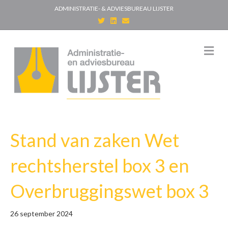
ADMINISTRATIE- & ADVIESBUREAU LIJSTER
T
L
E
w
i
m
i
n
a
t
k
i
t
e
l
M
e
d
e
r
i
n
n
u
Stand van zaken Wet
rechtsherstel box 3 en
Overbruggingswet box 3
26 september 2024