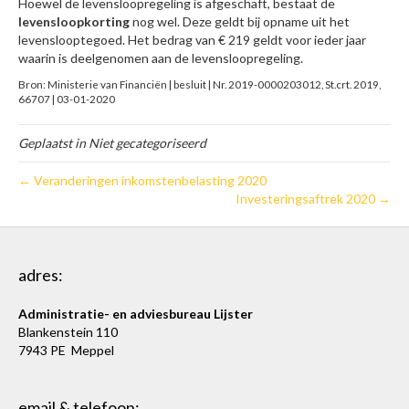
Hoewel de levensloopregeling is afgeschaft, bestaat de
levensloopkorting
nog wel. Deze geldt bij opname uit het
levenslooptegoed. Het bedrag van € 219 geldt voor ieder jaar
waarin is deelgenomen aan de levensloopregeling.
Bron: Ministerie van Financiën | besluit | Nr. 2019-0000203012, St.crt. 2019,
66707 | 03-01-2020
Geplaatst in Niet gecategoriseerd
← Veranderingen inkomstenbelasting 2020
Investeringsaftrek 2020 →
adres:
Administratie- en adviesbureau Lijster
Blankenstein 110
7943 PE Meppel
email & telefoon: