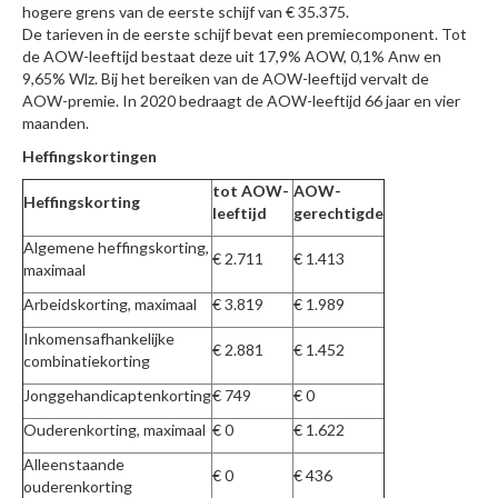
hogere grens van de eerste schijf van € 35.375.
De tarieven in de eerste schijf bevat een premiecomponent. Tot
de AOW-leeftijd bestaat deze uit 17,9% AOW, 0,1% Anw en
9,65% Wlz. Bij het bereiken van de AOW-leeftijd vervalt de
AOW-premie. In 2020 bedraagt de AOW-leeftijd 66 jaar en vier
maanden.
Heffingskortingen
tot AOW-
AOW-
Heffingskorting
leeftijd
gerechtigde
Algemene heffingskorting,
€ 2.711
€ 1.413
maximaal
Arbeidskorting, maximaal
€ 3.819
€ 1.989
Inkomensafhankelijke
€ 2.881
€ 1.452
combinatiekorting
Jonggehandicaptenkorting
€ 749
€ 0
Ouderenkorting, maximaal
€ 0
€ 1.622
Alleenstaande
€ 0
€ 436
ouderenkorting