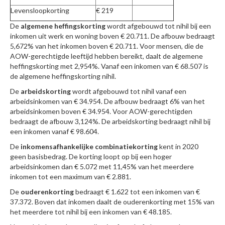
Levensloopkorting
€ 219
De
algemene heffingskorting
wordt afgebouwd tot nihil bij een
inkomen uit werk en woning boven € 20.711. De afbouw bedraagt
5,672% van het inkomen boven € 20.711. Voor mensen, die de
AOW-gerechtigde leeftijd hebben bereikt, daalt de algemene
heffingskorting met 2,954%. Vanaf een inkomen van € 68.507 is
de algemene heffingskorting nihil.
De
arbeidskorting
wordt afgebouwd tot nihil vanaf een
arbeidsinkomen van € 34.954. De afbouw bedraagt 6% van het
arbeidsinkomen boven € 34.954. Voor AOW-gerechtigden
bedraagt de afbouw 3,124%. De arbeidskorting bedraagt nihil bij
een inkomen vanaf € 98.604.
De
inkomensafhankelijke combinatiekorting
kent in 2020
geen basisbedrag. De korting loopt op bij een hoger
arbeidsinkomen dan € 5.072 met 11,45% van het meerdere
inkomen tot een maximum van € 2.881.
De
ouderenkorting
bedraagt € 1.622 tot een inkomen van €
37.372. Boven dat inkomen daalt de ouderenkorting met 15% van
het meerdere tot nihil bij een inkomen van € 48.185.