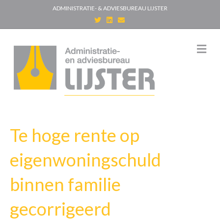
ADMINISTRATIE- & ADVIESBUREAU LIJSTER
T
L
E
w
i
m
i
n
a
t
k
i
t
e
l
M
e
d
e
r
i
n
n
u
Te hoge rente op
eigenwoningschuld
binnen familie
gecorrigeerd