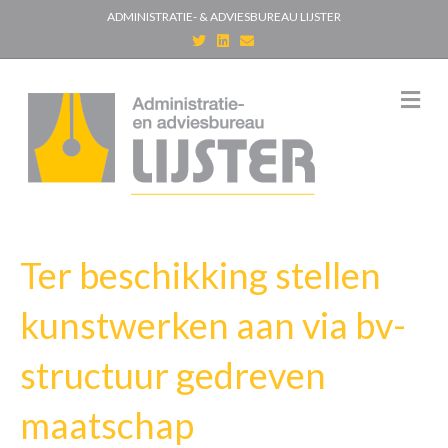
ADMINISTRATIE- & ADVIESBUREAU LIJSTER
T
L
E
w
i
m
i
n
a
t
k
i
t
e
l
M
e
d
e
r
i
n
n
u
Ter beschikking stellen
kunstwerken aan via bv-
structuur gedreven
maatschap