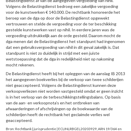
Belastingdienst af van de aangegeven vergoeding van nihil.
Volgens de Belastingdienst bedroeg een zakelijke vergoeding
voor de kunstwerken € 140.000. De rechtbank honoreerde het
beroep van de dga op door de Belastingdienst opgewekt
vertrouwen en stelde de vergoeding voor de ter beschikking
gestelde kunstwerken vast op nihil. In eerdere jaren was de
vergoeding uitdrukkelijk aan de orde gesteld. Daarom mocht de
dga menen dat de Belastingdienst het standpunt had ingenomen
dat een gebruiksvergoeding van nihil in dit geval zakelijk is. Dat
standpunt is niet zo duidelijk in strijd met een juiste
wetstoepassing dat de dga in redelijkheid niet op nakoming
mocht rekenen.
De Belastingdienst heeft bij het opleggen van de aanslag IB 2013
het aangegeven boekverlies bij de verkoop van twee schilderijen
niet geaccepteerd. Volgens de Belastingdienst kunnen deze
verkoopverliezen niet worden vastgesteld omdat er geen inzicht
is in het verloop van de terbeschikkingstellingsbalans. Op basis
van de aan- en verkoopnota’s en het ontbreken van
afwaarderingen of afschrijvingen op de boekwaarde van de
schilderijen heeft de rechtbank het geclaimde verlies wel
geaccepteerd.
Bron: Rechtbank | jurisprudentie | ECLINLRBGEL20203929, ARN 19/364 en