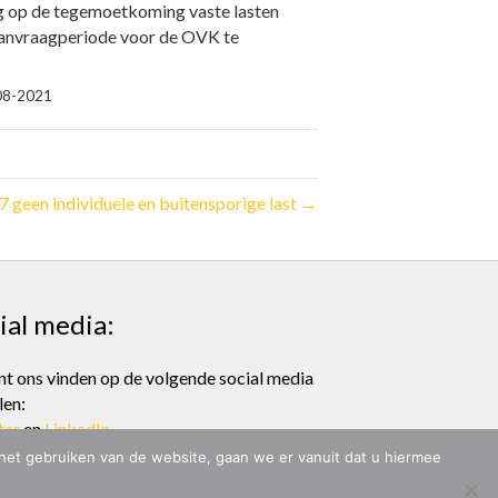
g op de tegemoetkoming vaste lasten
aanvraagperiode voor de OVK te
-08-2021
 geen individuele en buitensporige last →
ial media:
nt ons vinden op de volgende social media
len:
ter
en
LinkedIn
 het gebruiken van de website, gaan we er vanuit dat u hiermee