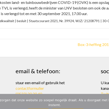
e kosten land- en tuinbouwbedrijven COVID-19 (OVK) is een opsla
 TVL is verlengd, heeft de minister van LNV besloten om ook de 
 is verlengd tot en met 30 september 2021, 17.00 uur.
elkwaliteit | besluit | Staatscourant 2021, Nr. 39924, WJZ/ 21208791 | 30
Box-3-heffing 2017
email & telefoon:
soc
stuur een email of gebruik het
U ku
contactformulier
kana
(0522) 20 20 40
Twit
zorgen dat onze website zo soepel mogelijk draait. Als u doorgaat met
instemt.