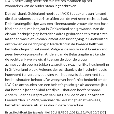
IACK betrekking heeft ten minste zes maanden op het
woonadres van de ouder staan ingeschreven.
De rechtbank Gelderland heeft de IACK toegekend aan iemand
die daar volgens een strikte uitleg van de wet geen recht op had.
De belastingplichtige was een alleenstaande vrouw, die met haar
kind een deel van het jaar in Griekenland had gewoond. Aan de
eis van inschrijving op hetzelfde adres gedurende ten minste zes
maanden was niet voldaan, omdat een inschrijving in Griekenland
ontbrak en de inschrijving in Nederland in de tweede helft van
het kalenderjaar plaatsvond. Volgens de vrouw kent Griekenland
geen bevolkingsregister. Anders dan de Belastingdienst kende
de rechtbank wel gewicht toe aan de door de vrouw
aangevoerde bewijsstukken waaruit de gezamenlijke huishouding
in Griekenland bleek. Volgens de rechtbank is de inschrijvingseis
ingevoerd ter vereenvoudiging van het bewijs dat een kind tot
het huishouden behoort. De wetgever heeft niet bedoeld om de
IACK te onthouden aan een belastingplichtige als aannemelijk is
dat het hele jaar een kind tot zijn huishouden heeft behoord.
Andersluidende uitspraken van Hof Den Bosch en Hof Arnhem-
Leeuwarden uit 2020, waarnaar de Belastingdienst verwees,
betreffen andere situaties dan in deze procedure.
Bron: Rechtbank | jurisprudentie | ECLINLRBGEL20212135, AWB 20/5137 |