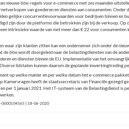
van nieuwe btw-regels voor e-commerce met zes maanden uitstell
ernetverkopen van goederen en diensten aan consumenten. Onder d
lden gelijke concurrentievoorwaarden voor bedrijven binnen en bu
ldigd zijn door de platforms die betrokken zijn bij de verkoop. O
t een intrinsieke waarde van niet meer dan € 22 voor consumenten i
n waar zijn klanten zitten kan een ondernemer zich onder de nieuw
dat de btw wordt doorgeleid naar de belastingdiensten van de ande
deren en diensten binnen de EU. Implementatie van het omvangrij
Diverse lidstaten kunnen daarom de geplande inwerkingtreding per
ment op welke manier en per welke datum het e-commerce pakket
p Kamervragen heeft de staatssecretaris van Financiën gezegd g
ren per 1 januari 2021. Het IT-systeem van de Belastingdienst is p
werken.
2020-0000104565 | 18-06-2020