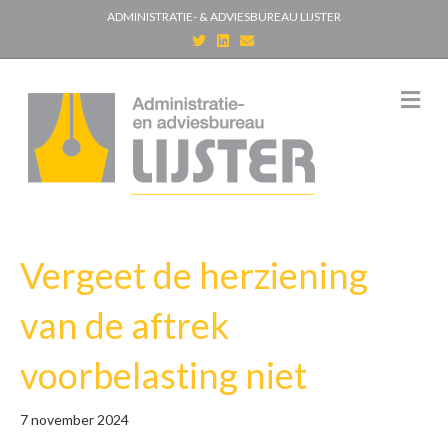
ADMINISTRATIE- & ADVIESBUREAU LIJSTER
T
L
E
w
i
m
i
n
a
t
k
i
t
e
l
M
e
d
e
r
i
n
n
u
Vergeet de herziening
van de aftrek
voorbelasting niet
7 november 2024