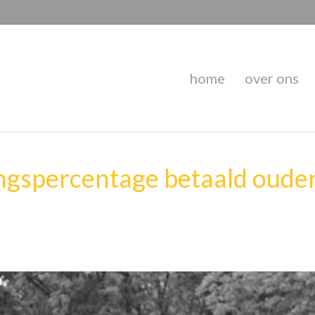
home
over ons
ngspercentage betaald oude