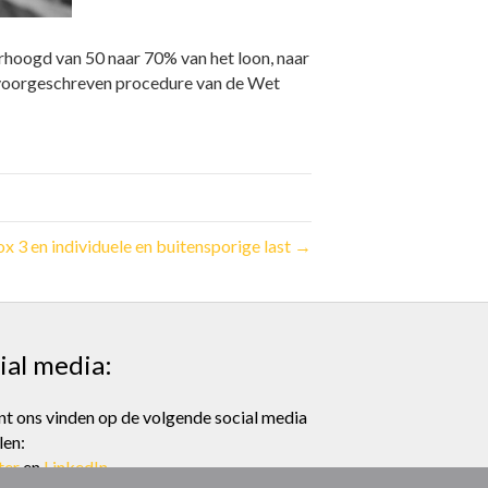
rhoogd van 50 naar 70% van het loon, naar
k voorgeschreven procedure van de Wet
x 3 en individuele en buitensporige last →
ial media:
nt ons vinden op de volgende social media
len:
ter
en
LinkedIn