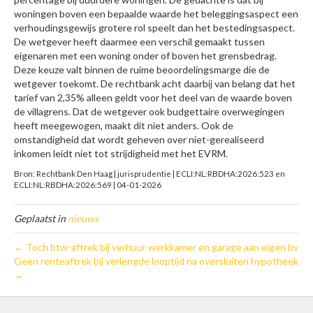
woningen boven een bepaalde waarde het beleggingsaspect een
verhoudingsgewijs grotere rol speelt dan het bestedingsaspect.
De wetgever heeft daarmee een verschil gemaakt tussen
eigenaren met een woning onder of boven het grensbedrag.
Deze keuze valt binnen de ruime beoordelingsmarge die de
wetgever toekomt. De rechtbank acht daarbij van belang dat het
tarief van 2,35% alleen geldt voor het deel van de waarde boven
de villagrens. Dat de wetgever ook budgettaire overwegingen
heeft meegewogen, maakt dit niet anders. Ook de
omstandigheid dat wordt geheven over niet-gerealiseerd
inkomen leidt niet tot strijdigheid met het EVRM.
Bron: Rechtbank Den Haag | jurisprudentie | ECLI:NL:RBDHA:2026:523 en
ECLI:NL:RBDHA:2026:569 | 04-01-2026
Geplaatst in
nieuws
← Toch btw-aftrek bij verhuur werkkamer en garage aan eigen bv
Geen renteaftrek bij verlengde looptijd na oversluiten hypotheek
→