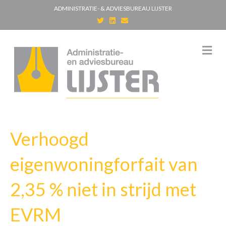
ADMINISTRATIE- & ADVIESBUREAU LIJSTER
T
L
E
w
i
m
i
n
a
t
k
i
t
e
l
M
e
d
e
r
i
n
n
u
Verhoogd
eigenwoningforfait van
2,35 % niet in strijd met
EVRM