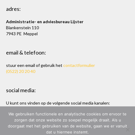
adres:
Administratie- en adviesbureau Lijster
Blankenstein 110
7943 PE Meppel
email & telefoon:
stuur een email of gebruik het
contactformulier
(0522) 20 20 40
social media:
U kunt ons vinden op de volgende social media kanalen:
Twitter
en
LinkedIn
We gebruiken functionele en analytische cookies om ervoor te
zorgen dat onze website zo soepel mogelijk draait. Als u
doorgaat met het gebruiken van de website, gaan we er vanuit
dat u hiermee instemt.
ADMINISTRATIE- & ADVIESBUREAU LIJSTER