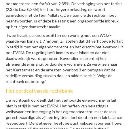
het meerdere een forfait van 2,35%. De verhoging van het forfait
(2,35% i.p.v. 0,35%) leidt tot hogere belasting, die wordt
aangeduid met de term ‘villatax’. De vraag die de rechter moet
beantwoorden, is of deze belasting een ongeoorloofde inbreuk
op het eigendomsrecht maakt.
Twee fiscale partners bezitten een woning met een WOZ-
waarde van bijna € 1,7 miljoen. Zij stellen dat dit verhoogde forfait
in strijd is met het eigendomsrecht en het discriminatieverbod uit
het EVRM. De regeling heft immers over inkomen dat niet
daadwerkelijk wordt genoten. Bovendien miskent zij het
afnemende grensnut bij duurdere woningen. Zij verwijzen naar
het Kerstarrest en de arresten over box 3 en betogen dat de
redelijke verhouding tussen doel en middel zoek is. Volgt de
rechtbank dit betoog?
Het oordeel van de rechtbank
De rechtbank oordeelt dat het verhoogde eigenwoningforfait
niet in strijd is met het EVRM. Het heffen van belasting is
weliswaar een inmenging in het eigendomsrecht, maar deze is
gerechtvaardigd als zij een legitiem doel dient en een fair balance
respecteert. De wetgever heeft bewust gekozen voor een hoger
percentage bij duurdere woningen. De gedachte is dat bij