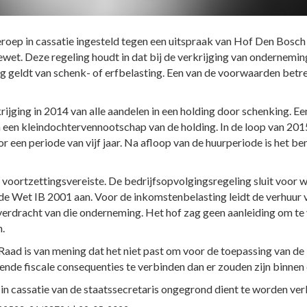
eroep in cassatie ingesteld tegen een uitspraak van Hof Den Bosch
iewet. Deze regeling houdt in dat bij de verkrijging van ondernem
ng geldt van schenk- of erfbelasting. Een van de voorwaarden betr
ijging in 2014 van alle aandelen in een holding door schenking. 
 een kleindochtervennootschap van de holding. In de loop van 2015
r een periode van vijf jaar. Na afloop van de huurperiode is het b
voortzettingsvereiste. De bedrijfsopvolgingsregeling sluit voor wa
de Wet IB 2001 aan. Voor de inkomstenbelasting leidt de verhuur 
verdracht van die onderneming. Het hof zag geen aanleiding om te 
n.
aad is van mening dat het niet past om voor de toepassing van de
de fiscale consequenties te verbinden dan er zouden zijn binnen
 in cassatie van de staatssecretaris ongegrond dient te worden ver