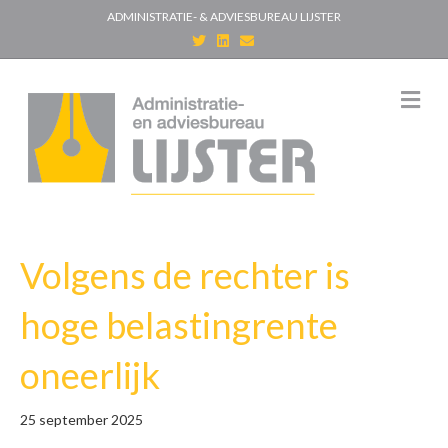
ADMINISTRATIE- & ADVIESBUREAU LIJSTER
T
L
E
w
i
m
i
n
a
t
k
i
t
e
l
M
e
d
e
r
i
n
n
u
Volgens de rechter is
hoge belastingrente
oneerlijk
25 september 2025