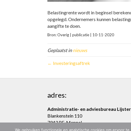
Belastingrente wordt in beginsel berekend
opgelegd. Ondernemers kunnen belastingre
aangifte te doen.
Bron: Overig | publicatie | 10-11-2020
Geplaatst in
nieuws
← Investeringsaftrek
adres:
Administratie- en adviesbureau Lijster
Blankenstein 110
7943 PE Meppel
We gebruiken functionele en analytische cookies om ervoor te 