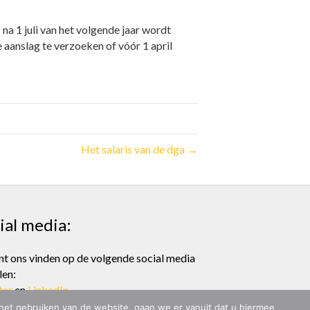
a 1 juli van het volgende jaar wordt
anslag te verzoeken of vóór 1 april
Het salaris van de dga →
ial media:
nt ons vinden op de volgende social media
len:
ter
en
LinkedIn
 het gebruiken van de website, gaan we er vanuit dat u hiermee