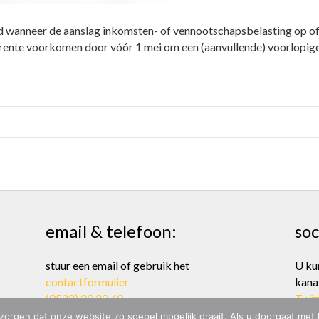
 wanneer de aanslag inkomsten- of vennootschapsbelasting op of n
nte voorkomen door vóór 1 mei om een (aanvullende) voorlopige a
email & telefoon:
soc
stuur een email of gebruik het
U ku
contactformulier
kana
(0522) 20 20 40
Twit
zorgen dat onze website zo soepel mogelijk draait. Als u doorgaat met