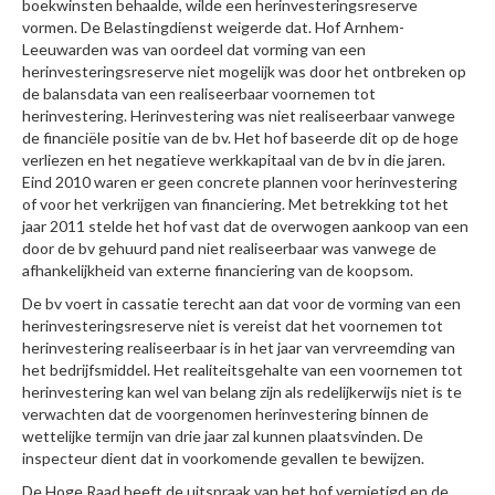
boekwinsten behaalde, wilde een herinvesteringsreserve
vormen. De Belastingdienst weigerde dat. Hof Arnhem-
Leeuwarden was van oordeel dat vorming van een
herinvesteringsreserve niet mogelijk was door het ontbreken op
de balansdata van een realiseerbaar voornemen tot
herinvestering. Herinvestering was niet realiseerbaar vanwege
de financiële positie van de bv. Het hof baseerde dit op de hoge
verliezen en het negatieve werkkapitaal van de bv in die jaren.
Eind 2010 waren er geen concrete plannen voor herinvestering
of voor het verkrijgen van financiering. Met betrekking tot het
jaar 2011 stelde het hof vast dat de overwogen aankoop van een
door de bv gehuurd pand niet realiseerbaar was vanwege de
afhankelijkheid van externe financiering van de koopsom.
De bv voert in cassatie terecht aan dat voor de vorming van een
herinvesteringsreserve niet is vereist dat het voornemen tot
herinvestering realiseerbaar is in het jaar van vervreemding van
het bedrijfsmiddel. Het realiteitsgehalte van een voornemen tot
herinvestering kan wel van belang zijn als redelijkerwijs niet is te
verwachten dat de voorgenomen herinvestering binnen de
wettelijke termijn van drie jaar zal kunnen plaatsvinden. De
inspecteur dient dat in voorkomende gevallen te bewijzen.
De Hoge Raad heeft de uitspraak van het hof vernietigd en de