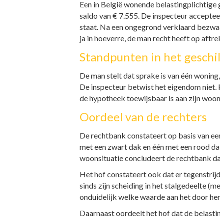
Een in België wonende belastingplichtige 
saldo van € 7.555. De inspecteur accepteer
staat. Na een ongegrond verklaard bezwaa
ja in hoeverre, de man recht heeft op aft
Standpunten in het geschi
De man stelt dat sprake is van één woning,
De inspecteur betwist het eigendom niet. H
de hypotheek toewijsbaar is aan zijn woon
Oordeel van de rechters
De rechtbank constateert op basis van e
met een zwart dak en één met een rood dak
woonsituatie concludeert de rechtbank dat 
Het hof constateert ook dat er tegenstrijd
sinds zijn scheiding in het stalgedeelte (m
onduidelijk welke waarde aan het door 
Daarnaast oordeelt het hof dat de belasti