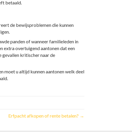
eft betaald.
treert de bewijsproblemen die kunnen
igen.
ouwde panden of wanneer familieleden in
en extra overtuigend aantonen dat een
ke gevallen kritischer naar de
en moet u altijd kunnen aantonen welk deel
aald.
Erfpacht afkopen of rente betalen? →