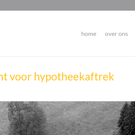
home
over ons
t voor hypotheekaftrek