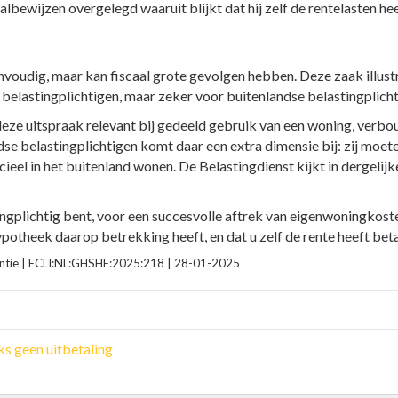
albewijzen overgelegd waaruit blijkt dat hij zelf de rentelasten he
envoudig, maar kan fiscaal grote gevolgen hebben. Deze zaak illus
belastingplichtigen, maar zeker voor buitenlandse belastingplicht
deze uitspraak relevant bij gedeeld gebruik van een woning, verb
e belastingplichtigen komt daar een extra dimensie bij: zij moet
ficieel in het buitenland wonen. De Belastingdienst kijkt in dergelij
ingplichtig bent, voor een succesvolle aftrek van eigenwoningkost
hypotheek daarop betrekking heeft, en dat u zelf de rente heeft bet
dentie | ECLI:NL:GHSHE:2025:218 | 28-01-2025
s geen uitbetaling