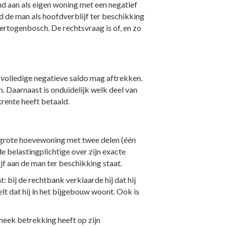
nd aan als eigen woning met een negatief
d de man als hoofdverblijf ter beschikking
rtogenbosch. De rechtsvraag is of, en zo
t volledige negatieve saldo mag aftrekken.
n. Daarnaast is onduidelijk welk deel van
rente heeft betaald.
 grote hoevewoning met twee delen (één
e belastingplichtige over zijn exacte
jf aan de man ter beschikking staat.
: bij de rechtbank verklaarde hij dat hij
elt dat hij in het bijgebouw woont. Ook is
heek betrekking heeft op zijn