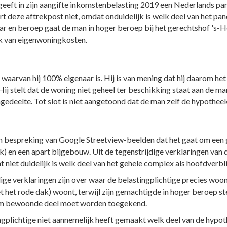
geeft in zijn aangifte inkomstenbelasting 2019 een Nederlands pa
t deze aftrekpost niet, omdat onduidelijk is welk deel van het pan
r en beroep gaat de man in hoger beroep bij het gerechtshof 's-He
rek van eigenwoningkosten.
l
 waarvan hij 100% eigenaar is. Hij is van mening dat hij daarom he
ij stelt dat de woning niet geheel ter beschikking staat aan de ma
gedeelte. Tot slot is niet aangetoond dat de man zelf de hypotheek
en bespreking van Google Streetview-beelden dat het gaat om een
) en een apart bijgebouw. Uit de tegenstrijdige verklaringen van d
niet duidelijk is welk deel van het gehele complex als hoofdverbli
ige verklaringen zijn over waar de belastingplichtige precies woont
et het rode dak) woont, terwijl zijn gemachtigde in hoger beroep st
hem bewoonde deel moet worden toegekend.
ngplichtige niet aannemelijk heeft gemaakt welk deel van de hypot