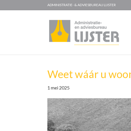
ADMINISTRATIE- & ADVIESBUREAU LIJSTER
Weet wáár u woon
1 mei 2025