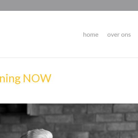
home
over ons
nning NOW