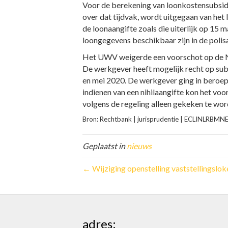
Voor de berekening van loonkostensubsidi
over dat tijdvak, wordt uitgegaan van he
de loonaangifte zoals die uiterlijk op 15 
loongegevens beschikbaar zijn in de poli
Het UWV weigerde een voorschot op de NO
De werkgever heeft mogelijk recht op sub
en mei 2020. De werkgever ging in beroep
indienen van een nihilaangifte kon het v
volgens de regeling alleen gekeken te wo
Bron: Rechtbank | jurisprudentie | ECLINLRB
Geplaatst in
nieuws
← Wijziging openstelling vaststellingsl
adres: