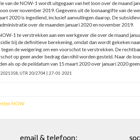
e van de NOW-1 wordt uitgegaan van het loon over de maand janua
t loon over november 2019. Gegevens uit de loonaangifte van de 
maart 2020 is ingediend, inclusief aanvullingen daarop. De subsidie
sadministratie over de maanden januari 2020 en november 2019.
W-1 te verstrekken aan een werkgever die over de maand januari
sidie bij de definitieve berekening, omdat dan wordt gekeken naa
 tegen de weigering om een voorschot te verstrekken. De rechtba
oorschot op geen ander bedrag dan nihil worden gesteld. Naar de 
rden als op de peildatum van 15 maart 2020 over januari 2020 ge
MNE2021358, UTR 20/2704 | 27-01-2021
oketten NOW
email & telefoon:
soc