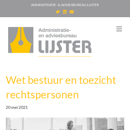
ADMINISTRATIE- & ADVIESBUREAU LIJSTER
T
L
E
w
i
m
i
n
a
t
k
i
t
e
l
M
e
d
e
r
i
n
n
u
Wet bestuur en toezicht
rechtspersonen
20 mei 2021