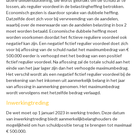
latere dividenduitkering, die wordt gebruikt om de schuld af te
lossen, als regulier voordeel in de belastingheffing betrokken.
Economisch gezien is daardoor sprake van dubbele heffing.
Datzelfde doet zich voor bij vervreemding van de aandelen,
waarbij over de meerwaarde van de aandelen belasting in box 2
moet worden betaald. Economische dubbele heffing moet
worden voorkomen doordat het fictieve reguliere voordeel ook
negatief kan zijn. Een negatief fictief regulier voordeel doet zich
voor bij aflossing van de schuld nadat het maximumbedrag van €
500.000 eerder is verhoogd met het bedrag van een positief
fictief regulier voordeel. Na aflossing zal de totale schuld aan het
einde van het jaar lager zijn dan het verhoogde maximumbedrag.
Het verschil wordt als een negatief fictief regulier voordeel bij de
berekening van het inkomen uit aanmerkelijk belang in het jaar
van aflossing in aanmerking genomen. Het maximumbedrag
wordt vervolgens met hetzelfde bedrag verlaagd.
Inwerkingtreding
De wet moet op 1 januari 2023 in werking treden. Deze datum
van inwerkingtreding biedt aanmerkelijkbelanghouders de
mogelijkheid om hun schuldpositie terug te brengen tot maximaal
€ 500.000.