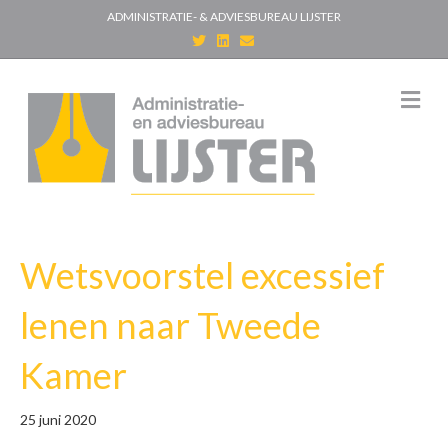
ADMINISTRATIE- & ADVIESBUREAU LIJSTER
T
L
E
w
i
m
i
n
a
t
k
i
t
e
l
M
e
d
e
r
i
n
n
u
Wetsvoorstel excessief
lenen naar Tweede
Kamer
25 juni 2020