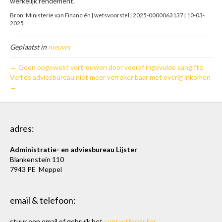
werkelijk rendement.
Bron: Ministerie van Financiën | wetsvoorstel | 2025-0000063137 | 10-03-
2025
Geplaatst in
nieuws
← Geen opgewekt vertrouwen door vooraf ingevulde aangifte
Verlies adviesbureau niet meer verrekenbaar met overig inkomen
→
adres:
Administratie- en adviesbureau Lijster
Blankenstein 110
7943 PE Meppel
email & telefoon:
stuur een email of gebruik het
contactformulier