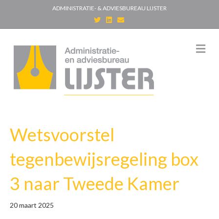
ADMINISTRATIE- & ADVIESBUREAU LIJSTER
T
L
E
w
i
m
i
n
a
t
k
i
t
e
l
M
e
d
e
r
i
n
n
u
Wetsvoorstel
tegenbewijsregeling box
3 naar Tweede Kamer
20 maart 2025