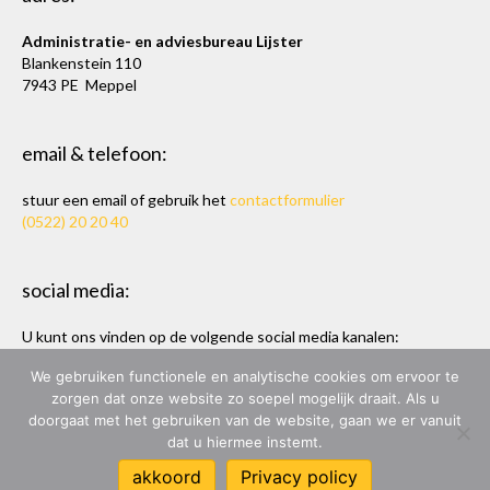
Administratie- en adviesbureau Lijster
Blankenstein 110
7943 PE Meppel
email & telefoon:
stuur een email of gebruik het
contactformulier
(0522) 20 20 40
social media:
U kunt ons vinden op de volgende social media kanalen:
Twitter
en
LinkedIn
We gebruiken functionele en analytische cookies om ervoor te
zorgen dat onze website zo soepel mogelijk draait. Als u
doorgaat met het gebruiken van de website, gaan we er vanuit
dat u hiermee instemt.
ADMINISTRATIE- & ADVIESBUREAU LIJSTER
akkoord
Privacy policy
ONTWERP & BOUW:
MARC HOPPEN