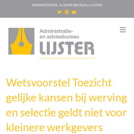
ADMINISTRATIE- & ADVIESBUREAU LIJSTER
T
L
E
w
i
m
i
n
a
t
k
i
t
e
l
M
e
d
e
r
i
n
n
u
Wetsvoorstel Toezicht
gelijke kansen bij werving
en selectie geldt niet voor
kleinere werkgevers