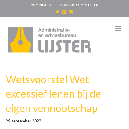
ADMINISTRATIE- & ADVIESBUREAU LIJSTER
T
L
E
w
i
m
i
n
a
t
k
i
t
e
l
M
e
d
e
r
i
n
n
u
Wetsvoorstel Wet
excessief lenen bij de
eigen vennootschap
29 september 2022