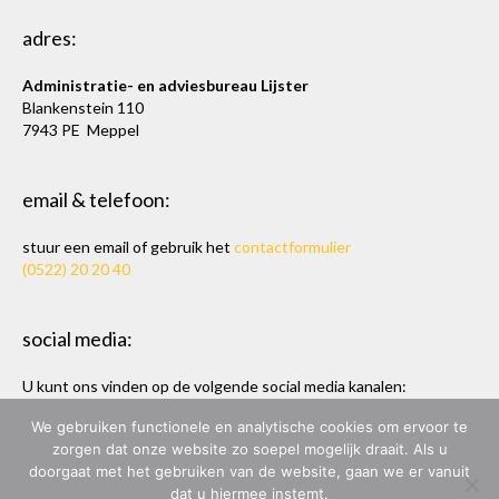
adres:
Administratie- en adviesbureau Lijster
Blankenstein 110
7943 PE Meppel
email & telefoon:
stuur een email of gebruik het
contactformulier
(0522) 20 20 40
social media:
U kunt ons vinden op de volgende social media kanalen:
Twitter
en
LinkedIn
We gebruiken functionele en analytische cookies om ervoor te
zorgen dat onze website zo soepel mogelijk draait. Als u
doorgaat met het gebruiken van de website, gaan we er vanuit
dat u hiermee instemt.
ADMINISTRATIE- & ADVIESBUREAU LIJSTER