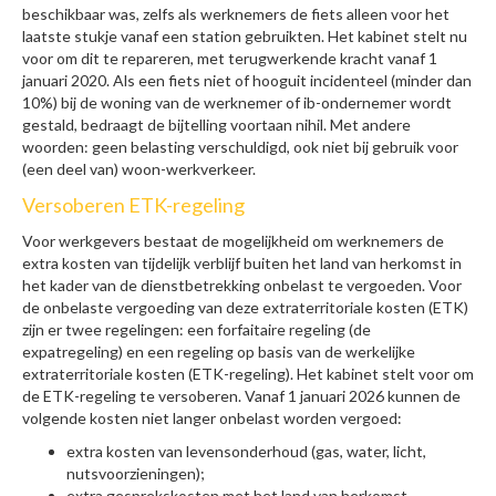
beschikbaar was, zelfs als werknemers de fiets alleen voor het
laatste stukje vanaf een station gebruikten. Het kabinet stelt nu
voor om dit te repareren, met terugwerkende kracht vanaf 1
januari 2020. Als een fiets niet of hooguit incidenteel (minder dan
10%) bij de woning van de werknemer of ib-ondernemer wordt
gestald, bedraagt de bijtelling voortaan nihil. Met andere
woorden: geen belasting verschuldigd, ook niet bij gebruik voor
(een deel van) woon-werkverkeer.
Versoberen ETK-regeling
Voor werkgevers bestaat de mogelijkheid om werknemers de
extra kosten van tijdelijk verblijf buiten het land van herkomst in
het kader van de dienstbetrekking onbelast te vergoeden. Voor
de onbelaste vergoeding van deze extraterritoriale kosten (ETK)
zijn er twee regelingen: een forfaitaire regeling (de
expatregeling) en een regeling op basis van de werkelijke
extraterritoriale kosten (ETK-regeling). Het kabinet stelt voor om
de ETK-regeling te versoberen. Vanaf 1 januari 2026 kunnen de
volgende kosten niet langer onbelast worden vergoed:
extra kosten van levensonderhoud (gas, water, licht,
nutsvoorzieningen);
extra gesprekskosten met het land van herkomst.