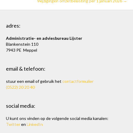
Wijzigingen omzetbelasting per 1 januari 2026 →
adres:
Administratie- en adviesbureau Lijster
Blankenstein 110
7943 PE Meppel
email & telefoon:
stuur een email of gebruik het
contactformulier
(0522) 20 20 40
social media:
U kunt ons vinden op de volgende social media kanalen:
Twitter
en
LinkedIn