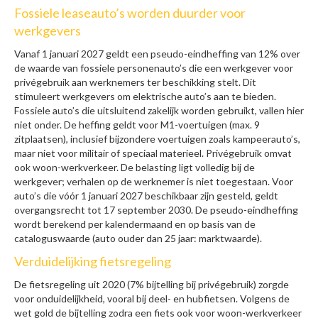
Fossiele leaseauto’s worden duurder voor
werkgevers
Vanaf 1 januari 2027 geldt een pseudo-eindheffing van 12% over
de waarde van fossiele personenauto’s die een werkgever voor
privégebruik aan werknemers ter beschikking stelt. Dit
stimuleert werkgevers om elektrische auto’s aan te bieden.
Fossiele auto’s die uitsluitend zakelijk worden gebruikt, vallen hier
niet onder. De heffing geldt voor M1-voertuigen (max. 9
zitplaatsen), inclusief bijzondere voertuigen zoals kampeerauto’s,
maar niet voor militair of speciaal materieel. Privégebruik omvat
ook woon-werkverkeer. De belasting ligt volledig bij de
werkgever; verhalen op de werknemer is niet toegestaan. Voor
auto’s die vóór 1 januari 2027 beschikbaar zijn gesteld, geldt
overgangsrecht tot 17 september 2030. De pseudo-eindheffing
wordt berekend per kalendermaand en op basis van de
cataloguswaarde (auto ouder dan 25 jaar: marktwaarde).
Verduidelijking fietsregeling
De fietsregeling uit 2020 (7% bijtelling bij privégebruik) zorgde
voor onduidelijkheid, vooral bij deel- en hubfietsen. Volgens de
wet gold de bijtelling zodra een fiets ook voor woon-werkverkeer