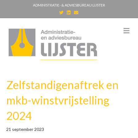
ADMINISTRATIE- & ADVIESBUREAU LIJSTER
T
L
E
w
i
m
i
n
a
t
k
i
t
e
l
M
e
d
e
r
i
n
n
u
Zelfstandigenaftrek en
mkb-winstvrijstelling
2024
21 september 2023