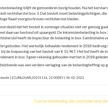
mstenbelasting blijft de gemoederen bezig houden. Na het kersta
sluit rechtsherstel box 3. Dat besluit moet belastingplichtigen, d
Hoge Raad voorgeschreven rechtsherstel bieden.
rdeeld dat het besluit in sommige situaties niet ver genoeg gaa
deel daarvan bestond uit spaargeld. De inkomstenbelasting in box
chtsherstel heeft de inspecteur de belasting in box 3 ambtshalve v
stel geboden. Het werkelijk behaalde rendement in 2018 bedroeg 
j de toepassing van het besluit van € 15.967. Het hof heeft de b
 rendement in box 3 geen rekening gehouden met het in 2018 gelede
nghebbende was een verdere verlaging van de belastingheffing op g
prudentie | ECLINLGHARL20231116, 22/00093 | 06-02-2023
Concurrentiebeding niet overtreden door di