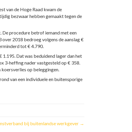
rrest van de Hoge Raad kwam de
ie tijdig bezwaar hebben gemaakt tegen de
t. De procedure betrof iemand met een
 3 over 2018 bedroeg volgens de aanslag €
erminderd tot € 4.790.
€ 1.195. Dat was beduidend lager dan het
ox 3-heffing nader vastgesteld op € 358.
n koersverlies op beleggingen.
rond van een individuele en buitensporige
enstverband bij buitenlandse werkgever →