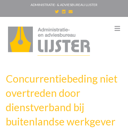
ADMINISTRATIE- & ADVIESBUREAU LIJSTER
T
L
E
w
i
m
i
n
a
t
k
i
t
e
l
M
e
d
e
r
i
n
n
u
Concurrentiebeding niet
overtreden door
dienstverband bij
buitenlandse werkgever