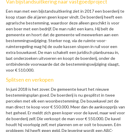
Van bijstandsuitkering naar vastgoedproject
Een man met een bijstandsuitkering ziet in 2017 een boerderij te
koop staan die al jaren geen koper vindt. De boerderij heeft een
agrarische bestemming, waardoor deze alleen geschikt is voor
een boer met een bedrijf. De man ruikt een kans. Hij belt de
gemeente en hoort dat de gemeente wil meewerken aan een
bestemmingswijziging. Sterker nog, via de ruimte-voor-
ruimteregeling mag hij de oude kassen slopen in ruil voor een
extra bouwkavel. De man schakelt een juridisch planbureau in,
laat onderzoeken uitvoeren en koopt de boerderij, onder de
ontbindende voorwaarde dat de bestemmingswijziging slaagt,
voor € 510.000.
Splitsen en verkopen
In juni 2018 is het zover. De gemeente keurt het nieuwe
bestemmingsplan goed. De boerderij is nu gesplitst in twee
percelen met elk een woonbestemming. De bouwkavel zet de
man direct te koop voor € 550.000. Meer dan de aankoopprijs van
het geheel. Er meldt zich geen koper voor de kavel, maar wel voor
de boerderij zelf. Die verkoopt de man voor € 550.000. De kavel
houdt hij voorlopig zelf, met plannen om er ooit te bouwen. Eén
probleem: hij heeft geen geld. De levering wordt een ABC-