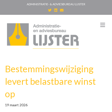
ADMINISTRATIE- & ADVIESBUREAU LIJSTER
T
L
E
w
i
m
i
n
a
t
k
i
t
e
l
M
e
d
e
r
i
n
n
u
Bestemmingswijziging
levert belastbare winst
op
19 maart 2026