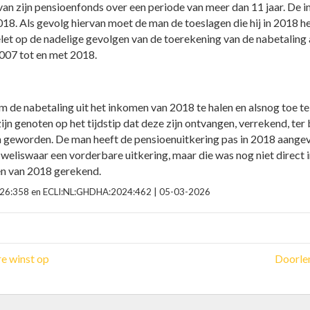
an zijn pensioenfonds over een periode van meer dan 11 jaar. De i
18. Als gevolg hiervan moet de man de toeslagen die hij in 2018 
t op de nadelige gevolgen van de toerekening van de nabetaling a
2007 tot en met 2018.
om de nabetaling uit het inkomen van 2018 te halen en alsnog toe t
jn genoten op het tijdstip dat deze zijn ontvangen, verrekend, ter
jn geworden. De man heeft de pensioenuitkering pas in 2018 aang
 weliswaar een vorderbare uitkering, maar die was nog niet direct 
en van 2018 gerekend.
:2026:358 en ECLI:NL:GHDHA:2024:462 | 05-03-2026
e winst op
Doorlen