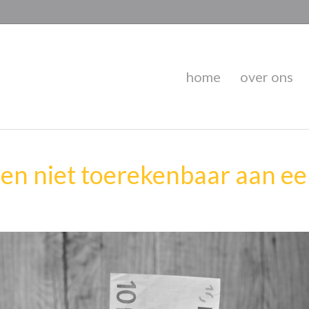
home
over ons
en niet toerekenbaar aan ee