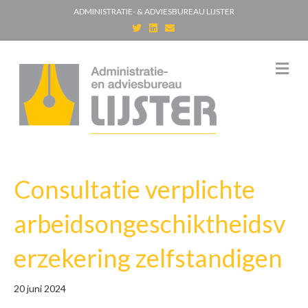
ADMINISTRATIE- & ADVIESBUREAU LIJSTER
T
L
E
w
i
m
i
n
a
t
k
i
t
e
l
M
e
d
e
r
i
n
n
u
Consultatie verplichte
arbeidsongeschiktheidsv
erzekering zelfstandigen
20 juni 2024