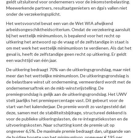
geldt uitsluitend voor ondernemers voor de inkomstenbelasting.
Meewerkende partners, resultaatgenieters en dga’s vallen niet
onder de verzekeringsplicht.
Het wetsvoorstel bevat een van de Wet WIA afwijkend
arbeidsongeschiktheidscriterium. Omdat de verzekering aansluit
bij het wettelijk minimumloon, is bepalend voor het recht op
uitkering het antwoord op de vraag of de zelfstandige in staat is
om met werk het wettelijk minimumloon te verdienen. Als dat het
geval is, heeft de zelfstandige geen recht op uitkering. Er geldt
een wachttijd van één jaar.
De uitkering bedraagt 70% van de uitkeringsgrondslag, maar niet
meer dan het wettelijke minimumloon. De uitkeringsgrondslag is
de belastbare winst uit onderneming, vermeerderd wordt met de
ondernemersaftrek en de mkb-winstvrijstelling. De
premiegrondslag is gelijk aan de uitkeringsgrondslag. Het UWV
stelt jaarlijks het premiepercentage vast. Dit gebeurt voor de
start van het kalenderjaar. De premie wordt zo vastgesteld dat
deze, samen met de stabiliteitsbijdrage, structureel dekkend is
voor de publieke uitkeringslasten, de re-integratiekosten en de
uitvoeringskosten. Naar schatting komt de premie uit op
ongeveer 6,5%. De maximale premie bedraagt dan, uitgaande van
de huidige hoogte van het minimumloon, ongeveer € 195 per