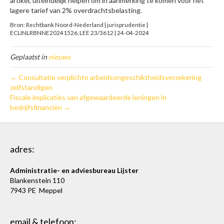
artikel, uiteindelijk helpen om in aanmerking te komen voor het
lagere tarief van 2% overdrachtsbelasting.
Bron: Rechtbank Noord-Nederland | jurisprudentie |
ECLINLRBNNE20241526, LEE 23/3612 | 24-04-2024
Geplaatst in
nieuws
← Consultatie verplichte arbeidsongeschiktheidsverzekering
zelfstandigen
Fiscale implicaties van afgewaardeerde leningen in
bedrijfsfinanciën →
adres:
Administratie- en adviesbureau Lijster
Blankenstein 110
7943 PE Meppel
email & telefoon: