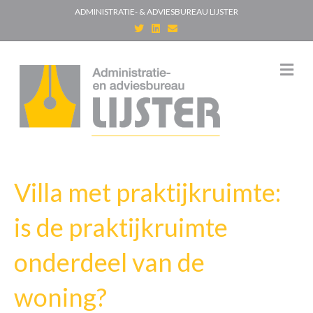
ADMINISTRATIE- & ADVIESBUREAU LIJSTER
T
L
E
w
i
m
i
n
a
t
k
i
t
e
l
M
e
d
e
r
i
n
n
u
Villa met praktijkruimte:
is de praktijkruimte
onderdeel van de
woning?