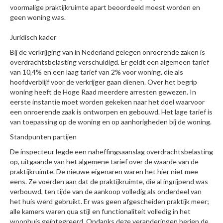
voormalige praktijkruimte apart beoordeeld moest worden en
geen woning was.
Juridisch kader
Bij de verkrijging van in Nederland gelegen onroerende zaken is
overdrachtsbelasting verschuldigd. Er geldt een algemeen tarief
van 10,4% en een laag tarief van 2% voor woning, die als
hoofdverblijf voor de verkrijger gaan dienen. Over het begrip
woning heeft de Hoge Raad meerdere arresten gewezen. In
eerste instantie moet worden gekeken naar het doel waarvoor
een onroerende zaak is ontworpen en gebouwd. Het lage tarief is
van toepassing op de woning en op aanhorigheden bij de woning.
Standpunten partijen
De inspecteur legde een naheffingsaanslag overdrachtsbelasting
op, uitgaande van het algemene tarief over de waarde van de
praktijkruimte. De nieuwe eigenaren waren het hier niet mee
eens. Ze voerden aan dat de praktijkruimte, die al ingrijpend was
verbouwd, ten tijde van de aankoop volledig als onderdeel van
het huis werd gebruikt. Er was geen afgescheiden praktijk meer;
alle kamers waren qua stijl en functionaliteit volledig in het
woonhuis geïntegreerd. Ondanks deze veranderingen beriep de