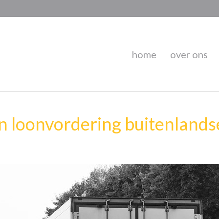
home
over ons
n loonvordering buitenlands