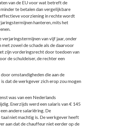
aten van de EU voor wat betreft de
 minder te betalen dan vergelijkbare
effectieve voorziening in rechte wordt
jaringstermijnen hanteren, mits het
fenen.
verjaringstermijnen van vijf jaar, onder
n met zowel de schade als de daarvoor
et zijn vorderingsrecht door toedoen van
or de schuldeiser, de rechter een
n door omstandigheden die aan de
 is dat de werkgever zich erop zou mogen
ienst was van een Nederlands
jdig. Enerzijds werd een salaris van € 145
een andere salariëring. De
taal niet machtig is. De werkgever heeft
r aan dat de chauffeur niet eerder op de