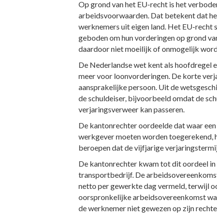
Op grond van het EU-recht is het verboden
arbeidsvoorwaarden. Dat betekent dat het
werknemers uit eigen land. Het EU-recht s
geboden om hun vorderingen op grond van h
daardoor niet moeilijk of onmogelijk word
De Nederlandse wet kent als hoofdregel een
meer voor loonvorderingen. De korte verj
aansprakelijke persoon. Uit de wetsgeschi
de schuldeiser, bijvoorbeeld omdat de sch
verjaringsverweer kan passeren.
De kantonrechter oordeelde dat waar een 
werkgever moeten worden toegerekend, het
beroepen dat de vijfjarige verjaringstermij
De kantonrechter kwam tot dit oordeel in
transportbedrijf. De arbeidsovereenkomst v
netto per gewerkte dag vermeld, terwijl o
oorspronkelijke arbeidsovereenkomst was e
de werknemer niet gewezen op zijn rechten