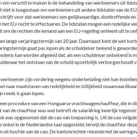
 om verschil te maken in de behandeling van werknemers uit lidst
 niet is toegestaan om werknemers uit andere lidstaten van de EU
chrijft voor dat werknemers een gelijkwaardige, doeltreffende en 
et EU-recht te effectueren. De lidstaten mogen een redelijke ver
t om de rechten die iemand aan een EU-regeling ontleent uit te oe
 lange verjaringstermijn van 20 jaar. Daarnaast kent de wet korte 
aringstermijn gaat pas lopen als de schuldeiser bekend is geworde
edenis kan worden afgeleid dat, als een schuldeiser onbekend is m
uldenaar het ontstaan van de schuld opzettelijk verborgen houdt vo
werknemer zijn vordering wegens onderbetaling niet kan instelle
 naar maatstaven van redelijkheid en billijkheid onaanvaardbaar
n reeds is gaan lopen.
 een procedure van een Hongaarse vrachtwagenchauffeur, die in d
an de chauffeur was wat betreft de salariëring innerlijk tegenstri
ok was opgenomen dat de cao van toepassing is. Uit de cao volgde 
nkel in de Nederlandse taal opgesteld, terwijl de chauffeur deze 
 uit hoofde van de cao. De kantonrechter rekende het de werkgeve