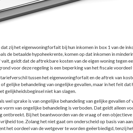
 dat zij het eigenwoningforfait bij hun inkomen in box 1 van de in
oals de betaalde hypoheekrente, komen op dat inkomen in minderin
 valt, geldt dat de aftrekbare kosten van de eigen woning tegen een
rond voor deze regeling is een beperking van het fiscale voordeel
ariefverschil tussen het eigenwoningforfait en de aftrek van koste
of gelijke behandeling van ongelijke gevallen, maar in het feit dat
t gelijkheidsbeginsel niet kan slagen.
s wel sprake is van ongelijke behandeling van gelijke gevallen of 
ere vorm van ongelijke behandeling is verboden. Dat geldt alleen v
ng ontbreekt. Bij het beantwoorden van de vraag of een objectieve 
rijheid toe. Zolang het niet gaat om onderscheid op basis van a
ient het oordeel van de wetgever te worden geëerbiedigd, tenzij het