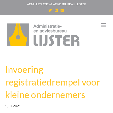
ADMINISTRATIE- & ADVIESBUREAU LIJSTER
T
L
E
w
i
m
i
n
a
t
k
i
t
e
l
M
e
d
e
r
i
n
n
u
Invoering
registratiedrempel voor
kleine ondernemers
1 juli 2021