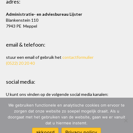
adres:
Administratie- en adviesbureau Lijster
Blankenstein 110
7943 PE Meppel
email & telefoon:
stuur een email of gebruik het
contactformulier
(0522) 20 20 40
social media:
U kunt ons vinden op de volgende social media kanalen:
Twitter
en
LinkedIn
We gebruiken functionele en analytische cookies om ervoor te
zorgen dat onze website zo soepel mogelijk draait. Als u
doorgaat met het gebruiken van de website, gaan we er vanuit
dat u hiermee instemt.
ADMINISTRATIE- & ADVIESBUREAU LIJSTER
akkoord
Privacy policy