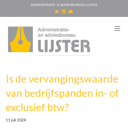
ADMINISTRATIE- & ADVIESBUREAU LIJSTER
T
L
E
w
i
m
i
n
a
t
k
i
t
e
l
M
e
d
e
r
i
n
n
u
Is de vervangingswaarde
van bedrijfspanden in- of
exclusief btw?
11 juli 2024