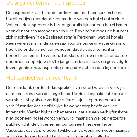
De argumenten van de inspecteur
De inspecteur stelt dat de ondernemer niet concurreert met
hotelbedrijven, omdat de kenmerken van een hotel ontbreken.
Volgens de inspecteur is het ongebruikelijk dat een hotel kamers
voor vier tot zes maanden verhuurt. Bovendien moet de huurder
zich inschrijven in de Basisregistratie Personen, wat bij hotels
geen vereiste is. In de aanvraag voor de omgevingsvergunning
heeft de ondernemer aangegeven dat de appartementen
bedoeld zijn om in te wonen. Tot slot stelt de inspecteur dat de
ondernemer op zijn website jonge carrièremakers en gevestigde
levensgenieters aanspreekt; een ander publiek dan bij een hotel.
Het oordeel van de rechtbank
De rechtbank oordeelt dat sprake is van short-stay en verwijst
naar een arrest van de Hoge Raad. Hierin is bepaald dat sprake is
van short-stay als de verblijfsruimtes zijn toegerust voor kort
verblijf zonder dat de tijdelijke bewoner zorg heeft voor de
inventaris. Verder blijkt uit het arrest, dat als een verblijfsruimte
niet door een hotel wordt verhuurd, maar zich wel op hetzelfde
publiek richt, de ondernemer concurreert met een hotel.
Vaststaat dat de projectontwikkelaar de woningen voor maximaal
zes maanden verhuurt, dat de appartementen volledig