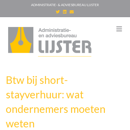
ADMINISTRATIE- & ADVIESBUREAU LIJSTER
T
L
E
w
i
m
i
n
a
t
k
i
t
e
l
M
e
d
e
r
i
n
n
u
Btw bij short-
stayverhuur: wat
ondernemers moeten
weten