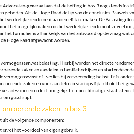
e Advocaten-generaal aan dat de heffing in box 3 nog steeds in stri
n geboden. Als de Hoge Raad de lijn van de conclusies Pauwels vol
 werkelijke rendement aannemelijk te maken. De Belastingdienst 
 moet het mogelijk maken om het werkelijke rendement zoveel mog
van het formulier is afhankelijk van het antwoord op de vraag wat 
n de Hoge Raad afgewacht worden.
en vermogensaanwasbelasting. Hierbij worden het directe rendeme
nroerende zaken en aandelen in familiebedrijven en startende ond
 vermogenswinst of -verlies bij vervreemding belast. Er is onderzo
roerende zaken en voor aandelen in startups lijkt dit niet het geva
 te verantwoorden en leidt mogelijk tot onrechtmatige staatssteun
aarom geschrapt.
k onroerende zaken in box 3
t uit de volgende componenten:
ht en/of het voordeel van eigen gebruik,