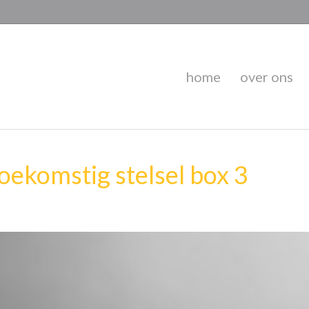
home
over ons
oekomstig stelsel box 3