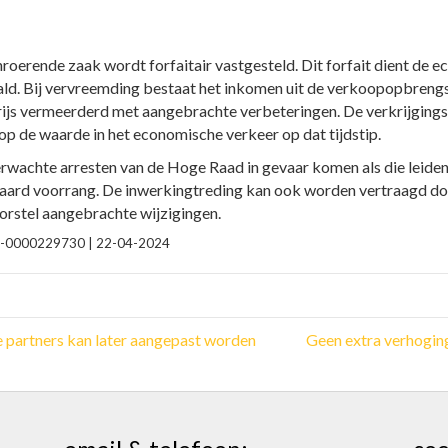
roerende zaak wordt forfaitair vastgesteld. Dit forfait dient de
aald. Bij vervreemding bestaat het inkomen uit de verkoopopbrengs
prijs vermeerderd met aangebrachte verbeteringen. De verkrijgings
 op de waarde in het economische verkeer op dat tijdstip.
rwachte arresten van de Hoge Raad in gevaar komen als die leide
aard voorrang. De inwerkingtreding kan ook worden vertraagd doo
rstel aangebrachte wijzigingen.
2024-0000229730 | 22-04-2024
e partners kan later aangepast worden
Geen extra verhoging