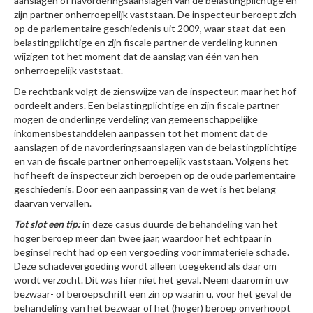
aanslagen of navorderingsaanslagen van de belastingplichtige en
zijn partner onherroepelijk vaststaan. De inspecteur beroept zich
op de parlementaire geschiedenis uit 2009, waar staat dat een
belastingplichtige en zijn fiscale partner de verdeling kunnen
wijzigen tot het moment dat de aanslag van één van hen
onherroepelijk vaststaat.
De rechtbank volgt de zienswijze van de inspecteur, maar het hof
oordeelt anders. Een belastingplichtige en zijn fiscale partner
mogen de onderlinge verdeling van gemeenschappelijke
inkomensbestanddelen aanpassen tot het moment dat de
aanslagen of de navorderingsaanslagen van de belastingplichtige
en van de fiscale partner onherroepelijk vaststaan. Volgens het
hof heeft de inspecteur zich beroepen op de oude parlementaire
geschiedenis. Door een aanpassing van de wet is het belang
daarvan vervallen.
Tot slot een tip:
in deze casus duurde de behandeling van het
hoger beroep meer dan twee jaar, waardoor het echtpaar in
beginsel recht had op een vergoeding voor immateriële schade.
Deze schadevergoeding wordt alleen toegekend als daar om
wordt verzocht. Dit was hier niet het geval. Neem daarom in uw
bezwaar- of beroepschrift een zin op waarin u, voor het geval de
behandeling van het bezwaar of het (hoger) beroep onverhoopt