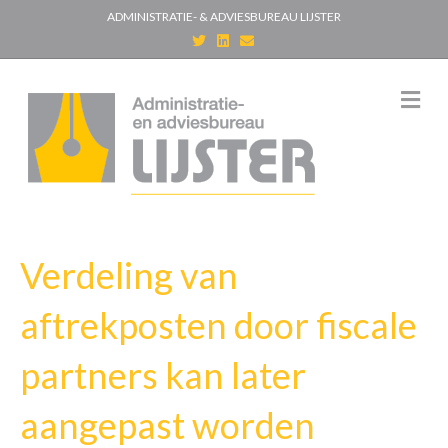
ADMINISTRATIE- & ADVIESBUREAU LIJSTER
T
L
E
w
i
m
i
n
a
t
k
i
t
e
l
M
e
d
e
r
i
n
n
u
Verdeling van
aftrekposten door fiscale
partners kan later
aangepast worden