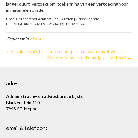
langer duurt, verzoekt om toekenning van een vergoeding voor
immateriële schade.
Bron: Gerechtshof Arnhem-Leeuwarden | jurisprudentie |
ECLINLGHARL20241090, 21/1408 | 12-02-2024
Geplaatst in
nieuws
← Fiscale risico’s bij schuiven met panden: wat u moet weten
Kamerbrief over toekomstig stelsel box 3 →
adres:
Administratie- en adviesbureau Lijster
Blankenstein 110
7943 PE Meppel
email & telefoon: