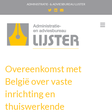
ADMINISTRATIE- & ADVIESBUREAU LIJSTER
T
L
E
w
i
m
i
n
a
t
k
i
t
e
l
M
e
d
e
r
i
n
n
u
Overeenkomst met
België over vaste
inrichting en
thuiswerkende