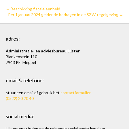
← Beschikking fiscale eenheid
Per 1 januari 2024 geldende bedragen in de SZW-regelgeving →
adres:
Administratie- en adviesbureau Lijster
Blankenstein 110
7943 PE Meppel
email & telefoon:
stuur een email of gebruik het
contactformulier
(0522) 20 20 40
social media:
U kunt ons vinden op de volgende social media kanalen: