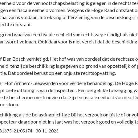
eenheid voor de vennootschapsbelasting is gelegen in de rechtsze
chtigen een fiscale eenheid vormen. Volgens de Hoge Raad ontstaat 
daarvan is voldaan. Intrekking of herziening van de beschikking is 
echte ontstaat.
grond waarvan een fiscale eenheid van rechtswege eindigt als niet 
an wordt voldaan. Ook daarvoor is niet vereist dat de beschikkin
 Den Bosch vernietigd. Het hof was van oordeel dat de rechtszeke
eid, tenzij de beschikking is gegeven op grond van opzettelijk of
tie. Dat oordeel berust op een onjuiste rechtsopvatting.
r Hof Arnhem-Leeuwarden voor verdere behandeling. De Hoge Raa
pliciete uitlating is van de inspecteur. Een dergelijke toezegging
te te beschermen vertrouwen dat zij een fiscale eenheid vormen. D
voordoen.
ikking als de belastingplichtige bij het verzoek onjuiste of onvoll
specteur daardoor niet in staat was het verzoek goed en volledig t
0231675, 21/05174 | 30-11-2023